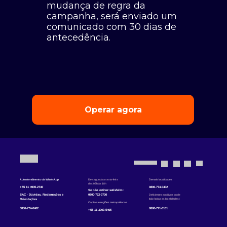
mudança de regra da
campanha, será enviado um
comunicado com 30 dias de
antecedência.
Operar agora
Autoatendimento via WhatsApp
De segunda a sexta-feira
Demais localidades
das 09h às 18h
+55 11 4935-2740
0800-774-0402
Se não estiver satisfeito:
SAC - Dúvidas, Reclamações e
0800-722-3730
Deficientes auditivos ou de
fala (todas as localidades)
Orientações
Capitais e regiões metropolitanas
0800-774-0402
0800-771-0101
+55 11 3003-5465