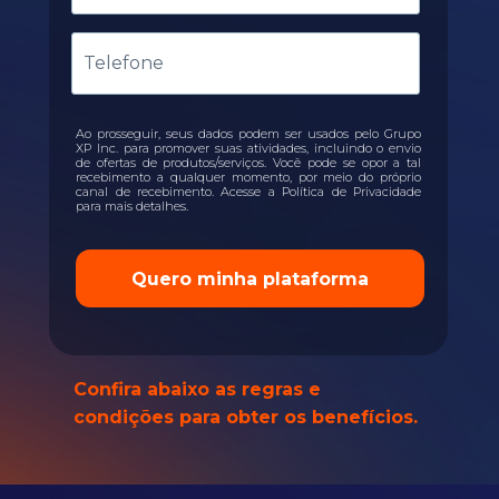
Telefone
Ao prosseguir, seus dados podem ser usados pelo Grupo
XP Inc. para promover suas atividades, incluindo o envio
de ofertas de produtos/serviços. Você pode se opor a tal
recebimento a qualquer momento, por meio do próprio
canal de recebimento. Acesse a Política de Privacidade
para mais detalhes.
Quero minha plataforma
Confira abaixo as regras e
condições para obter os benefícios.