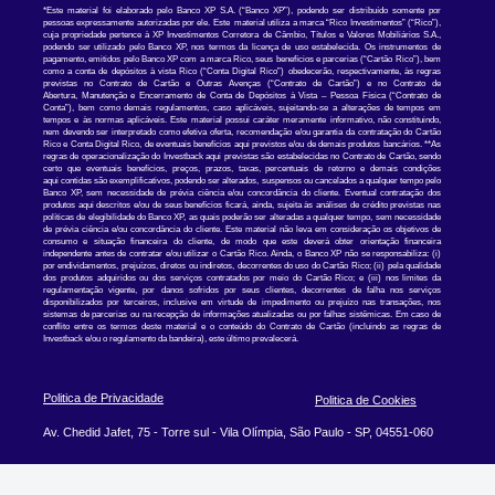
*Este material foi elaborado pelo Banco XP S.A. (“Banco XP”), podendo ser distribuído somente por
pessoas expressamente autorizadas por ele. Este
material utiliza a marca “Rico Investimentos” (“Rico”),
cuja propriedade pertence à XP Investimentos Corretora de Câmbio, Títulos e Valores
Mobiliários S.A.,
podendo ser utilizado pelo Banco XP, nos termos da licença de uso estabelecida. Os instrumentos de
pagamento, emitidos pelo
Banco XP com a marca Rico, seus benefícios e parcerias (“Cartão Rico”), bem
como a conta de depósitos à vista Rico (“Conta Digital Rico”)
obedecerão, respectivamente, às regras
previstas no Contrato de Cartão e Outras Avenças (“Contrato de Cartão”) e no Contrato de
Abertura,
Manutenção e Encerramento de Conta de Depósitos à Vista – Pessoa Física (“Contrato de
Conta”), bem como demais regulamentos, caso
aplicáveis, sujeitando-se a alterações de tempos em
tempos e às normas aplicáveis. Este material possui caráter meramente informativo, não
constituindo,
nem devendo ser interpretado como efetiva oferta, recomendação e/ou garantia da contratação do Cartão
Rico e Conta Digital Rico,
de eventuais benefícios aqui previstos e/ou de demais produtos bancários. **As
regras de operacionalização do Investback aqui previstas são
estabelecidas no Contrato de Cartão, sendo
certo que eventuais benefícios, preços, prazos, taxas, percentuais de retorno e demais condições
aqui
contidas são exemplificativos, podendo ser alterados, suspensos ou cancelados a qualquer tempo pelo
Banco XP, sem necessidade de prévia
ciência e/ou concordância do cliente. Eventual contratação dos
produtos aqui descritos e/ou de seus benefícios ficará, ainda, sujeita às análises de
crédito previstas nas
políticas de elegibilidade do Banco XP, as quais poderão ser alteradas a qualquer tempo, sem necessidade
de prévia ciência
e/ou concordância do cliente. Este material não leva em consideração os objetivos de
consumo e situação financeira do cliente, de modo que este d
everá obter orientação financeira
independente antes de contratar e/ou utilizar o Cartão Rico. Ainda, o Banco XP não se responsabiliza: (i)
por
endividamentos, prejuízos, diretos ou indiretos, decorrentes do uso do Cartão Rico; (ii) pela qualidade
dos produtos adquiridos ou dos serviços
contratados por meio do Cartão Rico; e (iii) nos limites da
regulamentação vigente, por danos sofridos por seus clientes, decorrentes de falha nos
serviços
disponibilizados por terceiros, inclusive em virtude de impedimento ou prejuízo nas transações, nos
sistemas de parcerias ou na recepção
de informações atualizadas ou por falhas sistêmicas. Em caso de
conflito entre os termos deste material e o conteúdo do Contrato de Cartão
(incluindo as regras de
Investback e/ou o regulamento da bandeira), este último prevalecerá.
Politica de Privacidade
Politica de Cookies
Av. Chedid Jafet, 75 - Torre sul - Vila Olímpia, São Paulo - SP, 04551-060